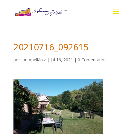
20210716_092615
por
Jon Apellániz
|
Jul 16, 2021
|
0 Comentarios