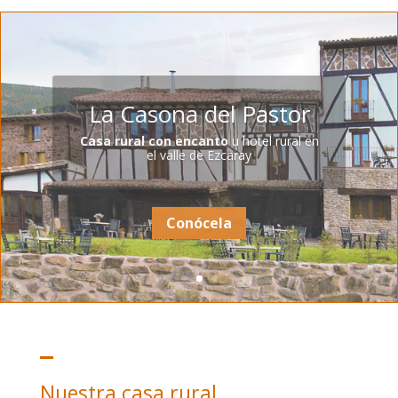
Aprovecha esta oferta
Organizamos sin cargo las visitas a
bodegas de Rioja, restaurantes y
monasterios. Sólo tendrás que disfrutar.
Reserva ahora
Nuestra casa rural