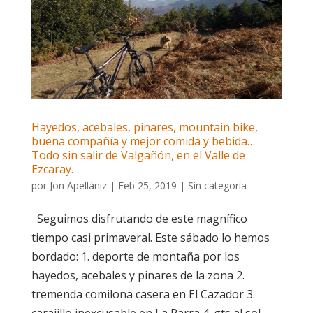
Hayedos, acebales, pinares, mountain bike,
buena compañía y mejor comida y bebida…
Todo sin salir de Valgañón, en el Valle de
Ezcaray.
por
Jon Apellániz
|
Feb 25, 2019
|
Sin categoría
Seguimos disfrutando de este magnífico
tiempo casi primaveral. Este sábado lo hemos
bordado: 1. deporte de montaña por los
hayedos, acebales y pinares de la zona 2.
tremenda comilona casera en El Cazador 3.