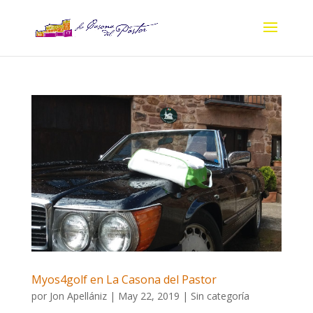
Myos4golf en La Casona del Pastor
por
Jon Apellániz
|
May 22, 2019
|
Sin categoría