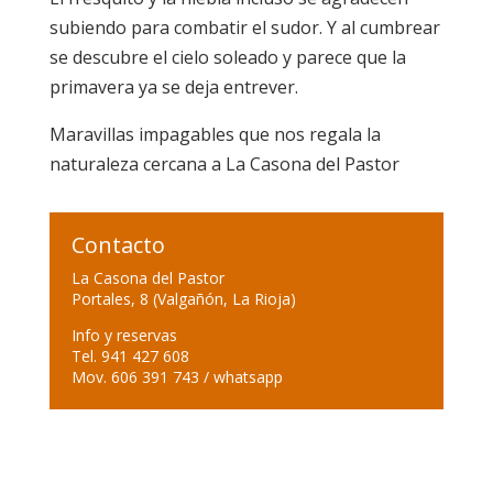
subiendo para combatir el sudor. Y al cumbrear
se descubre el cielo soleado y parece que la
primavera ya se deja entrever.
Maravillas impagables que nos regala la
naturaleza cercana a La Casona del Pastor
Contacto
La Casona del Pastor
Portales, 8 (Valgañón, La Rioja)
Info y reservas
Tel. 941 427 608
Mov. 606 391 743 / whatsapp