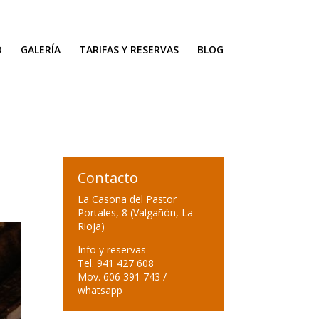
O
GALERÍA
TARIFAS Y RESERVAS
BLOG
Contacto
La Casona del Pastor
Portales, 8 (Valgañón, La
Rioja)
Info y reservas
Tel. 941 427 608
Mov. 606 391 743 /
whatsapp